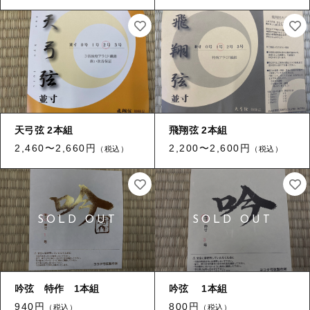
ログイン
天弓弦 2本組
飛翔弦 2本組
2,460〜2,660円
2,200〜2,600円
（税込）
（税込）
吟弦 特作 1本組
吟弦 1本組
940円
800円
（税込）
（税込）