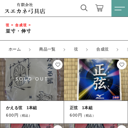
キーワード検索
ログイン / 会員登録
弦 > 合成弦 >
並寸・伸寸
すべて
お気に入り
ホーム
商品一覧
弦
合成弦
こだわり検索
矢
親カテゴリ
弓
すべての商品
矢
ゆがけ
子カテゴリ
弓
弦
かえる弦 1本組
正弦 1本組
ゆがけ
600円
600円
価格帯
（税込）
（税込）
弓道衣
弦
～