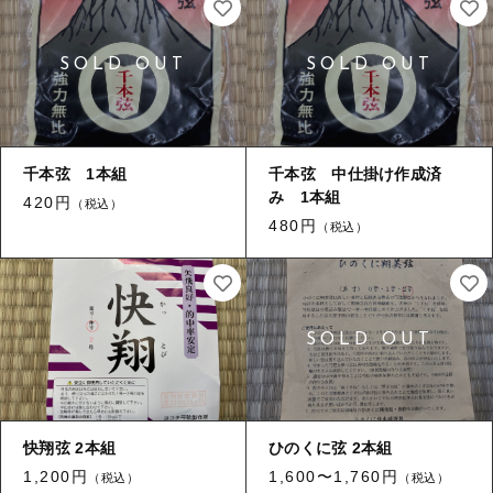
弓道衣
消耗品
その他
消耗品
在庫あり
セール
新着商品
並び順
千本弦 1本組
千本弦 中仕掛け作成済
セール
み 1本組
420円
（税込）
480円
（税込）
当店について
お知らせ
ブログ
ご利用ガイド
快翔弦 2本組
ひのくに弦 2本組
1,200円
1,600〜1,760円
（税込）
（税込）
お問い合わせ