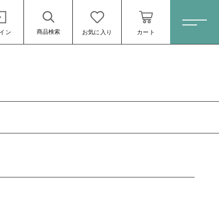
商品検索
イン
お気に入り
カート
ホーム
すべての商品
矢
弓
ゆがけ
弦
弓道衣
ール