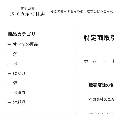
弓道で使用する弓や弦、道衣などをご用意
商品カテゴリ
特定商取
すべての商品
矢
ホーム
弓
親カテゴリ
ゆがけ
弦
販売店舗の名
弓道衣
有限会社スエ
価格帯
消耗品
～