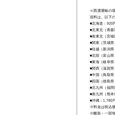
≪西濃運輸の
送料は、以下
■北海道：920
■北東北（青森
■南東北（宮城
■関東（茨城県
■信越（新潟県
■北陸（富山県
■東海（岐阜県
■関西（滋賀県
■中国（鳥取県
■四国（徳島県
■北九州（福岡
■南九州（熊本
■沖縄：1,780
※料金は税込
※離島・一部