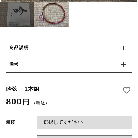
弓道衣
消耗品
その他
消耗品
在庫あり
セール
新着商品
並び順
商品説明
セール
備考
当店について
吟弦 1本組
800
お知らせ
円
（税込）
ブログ
種類
ご利用ガイド
お問い合わせ