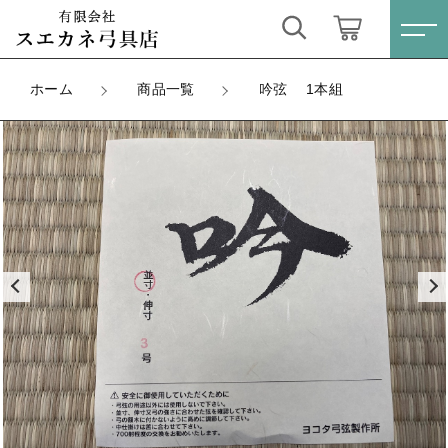
カートに商品を追加しました
キーワード検索
ログイン / 会員登録
ホーム
商品一覧
吟弦 1本組
吟弦 1本組
すべて
お気に入り
種類
太さ（目安）
こだわり検索
矢
数量
親カテゴリ
（税込）
弓
すべての商品
矢
ゆがけ
子カテゴリ
弓
ショッピングを続ける
弦
ゆがけ
価格帯
弓道衣
弦
カートを確認する
～