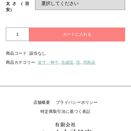
太さ（目
安）
ログイン
吟
カートに入れる
弦
1
商品コード:
該当なし
本
商品カテゴリー:
並寸・伸寸
,
合成弦
,
弦
,
消耗品
組
個
店舗概要
プライバシーポリシー
特定商取引法に基づく表記