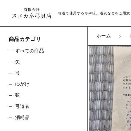
弓道で使用する弓や弦、道衣などをご用意
ホーム
商品カテゴリ
カートに商品を追
すべての商品
矢
ひの
弓
親カテゴリ
種類
ゆがけ
太さ
弦
数量
弓道衣
価格帯
消耗品
～