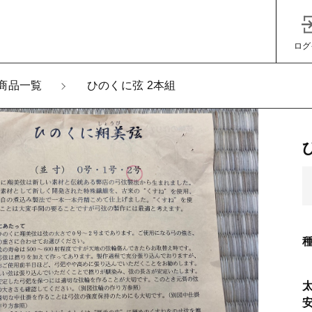
ログ
商品一覧
ひのくに弦 2本組
加しました
くに弦 2本組
子カテゴリ
（目安）
その他
在庫あり
セ