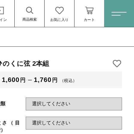
商品検索
イン
お気に入り
カート
ホーム
ひのくに弦 2本組
すべての商品
矢
1,600
–
1,760
円
円
（税込）
（税込）
弓
ゆがけ
種類
弦
太さ（目
弓道衣
安）
ール