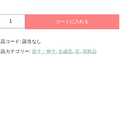
消耗品
する
新着商品
ひ
カートに入れる
の
セール
く
商品コード:
該当なし
に
弦
商品カテゴリー:
並寸・伸寸
,
合成弦
,
弦
,
消耗品
当店について
本
組
お知らせ
個
ブログ
ご利用ガイド
お問い合わせ
ログイン